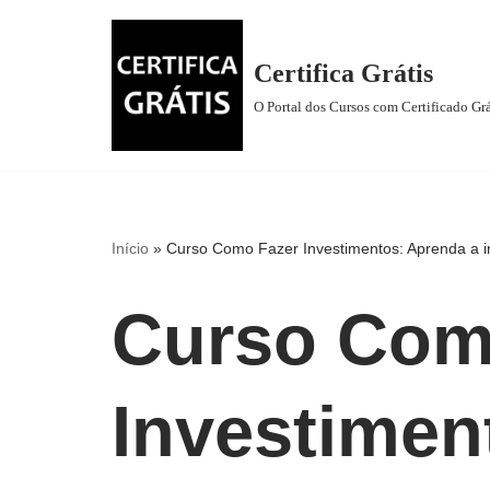
Pular
Certifica Grátis
para
O Portal dos Cursos com Certificado Grá
o
conteúdo
Início
»
Curso Como Fazer Investimentos: Aprenda a in
Curso Com
Investimen