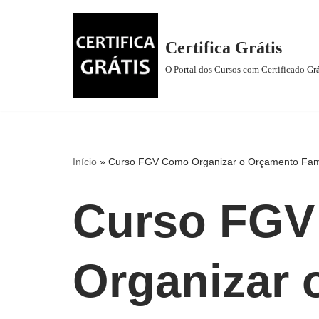
Pular
Certifica Grátis
para
O Portal dos Cursos com Certificado Grá
o
conteúdo
Início
»
Curso FGV Como Organizar o Orçamento Famili
Curso FG
Organizar 